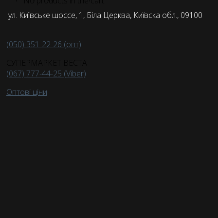
No products in the cart.
ул. Київське шоссе, 1, Біла Церква, Київска обл., 09100
(050) 351-22-26 (опт)
СУПЕРМАРКЕТ ВЕСТА
(067) 777-44-25 (Viber)
Оптові ціни