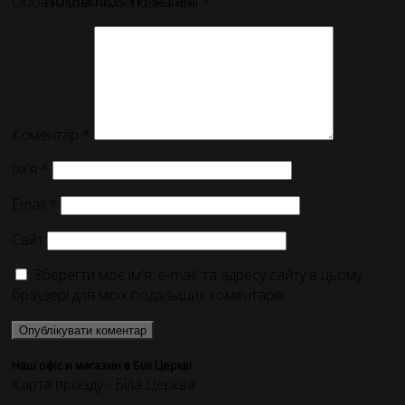
No products in the cart.
Обов’язкові поля позначені
*
Коментар
*
Ім'я
*
Email
*
Сайт
Зберегти моє ім'я, e-mail, та адресу сайту в цьому
браузері для моїх подальших коментарів.
Наш офіс и магазин в Білі Церкві
Карта проїзду - Біла Церква