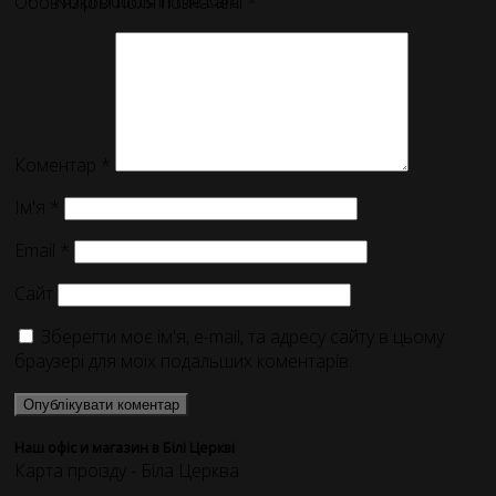
No products in the cart.
Обов’язкові поля позначені
*
Коментар
*
Ім'я
*
Email
*
Сайт
Зберегти моє ім'я, e-mail, та адресу сайту в цьому
браузері для моїх подальших коментарів.
Наш офіс и магазин в Білі Церкві
Карта проїзду - Біла Церква