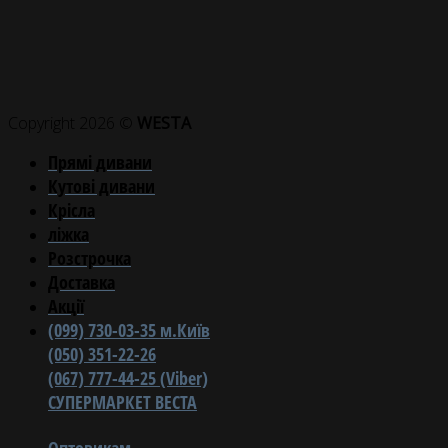
Copyright 2026 ©
WESTA
Прямі дивани
Кутові дивани
Крісла
ліжка
Розстрочка
Доставка
Акції
(099) 730-03-35 м.Київ
(050) 351-22-26
(067) 777-44-25 (Viber)
СУПЕРМАРКЕТ ВЕСТА
Оптовикам