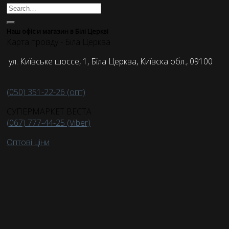
Наш офіс и магазин в Білі Церкві
Карта проїзду - Біла Церква
ул. Київське шоссе, 1, Біла Церква, Київска обл., 09100
(050) 351-22-26 (опт)
СУПЕРМАРКЕТ ВЕСТА
(067) 777-44-25 (Viber)
Оптові ціни