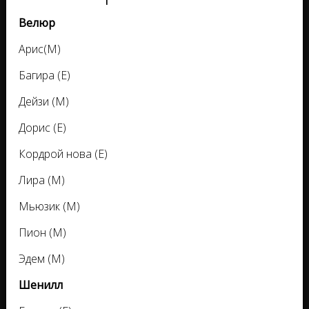
Велюр
Арис(М)
Багира (Е)
Дейзи (М)
Дорис (Е)
Кордрой нова (Е)
Лира (М)
Мьюзик (М)
Пион (М)
Эдем (М)
Шенилл