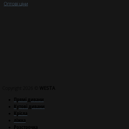
Оптові ціни
Copyright 2026 ©
WESTA
Прямі дивани
Кутові дивани
Крісла
ліжка
Розстрочка