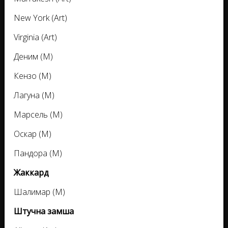
New York (Art)
Virginia (Art)
Деним (M)
Кензо (M)
Лагуна (M)
Марсель (M)
Оскар (M)
Пандора (M)
Жаккард
Шалимар (M)
Штучна замша