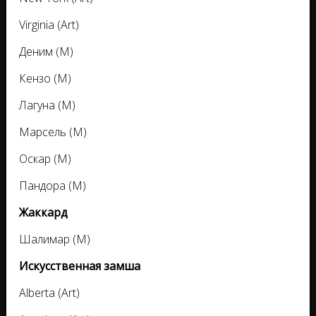
Virginia (Art)
Деним (M)
Кензо (M)
Лагуна (M)
Марсель (M)
Оскар (M)
Пандора (M)
Жаккард
Шалимар (M)
Искусственная замша
Alberta (Art)