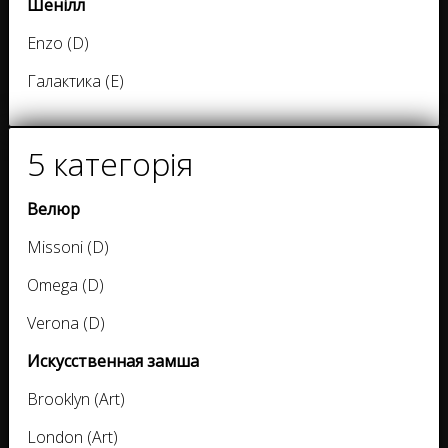
Шенілл
Enzo (D)
Галактика (E)
5 категорія
Велюр
Missoni (D)
Omega (D)
Verona (D)
Искусственная замша
Brooklyn (Art)
London (Art)