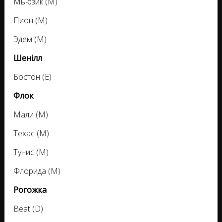
Мьюзик (М)
Пион (М)
Эдем (М)
Шенілл
Бостон (Е)
Флок
Мали (М)
Техас (М)
Тунис (М)
Флорида (М)
Рогожка
Beat (D)