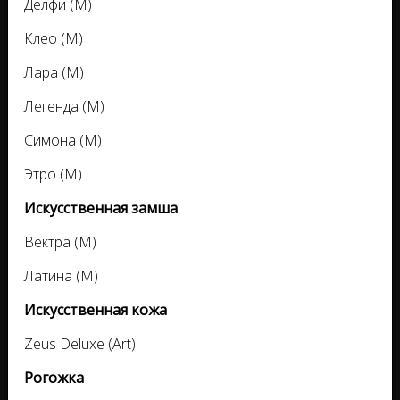
Делфи (M)
Клео (M)
Лара (M)
Легенда (M)
Симона (M)
Этро (M)
Искусственная замша
Вектра (M)
Латина (M)
Искусственная кожа
Zeus Deluxe (Art)
Рогожка