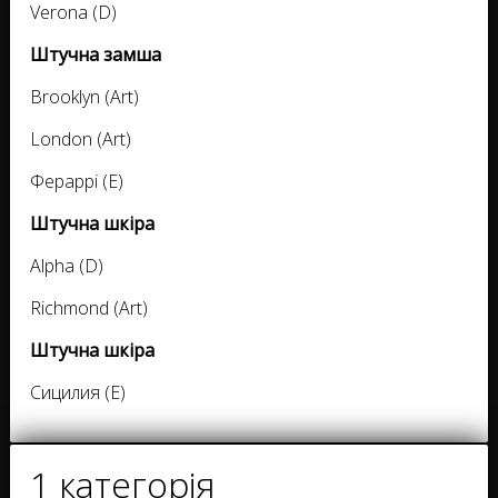
Verona (D)
Штучна замша
Brooklyn (Art)
London (Art)
Фераррі (E)
Штучна шкіра
Alpha (D)
Richmond (Art)
Штучна шкіра
Сицилия (E)
1 категорія