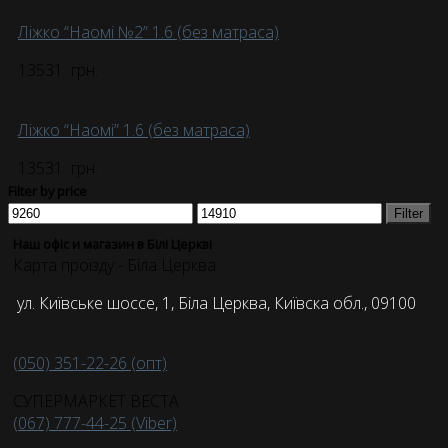
Ліжко “Наомі №2” 1.6 (без матраса)
13531
грн.
Ліжко “Наомі” 1.6 (без матраса)
13531
грн.
Filter by price
Filter
Наш офіс и магазин в Білі Церкві
Карта проїзду - Біла Церква
ул. Київське шоссе, 1, Біла Церква, Київска обл., 09100
(050) 351-22-26 (опт)
СУПЕРМАРКЕТ ВЕСТА
(067) 777-44-25 (Viber)