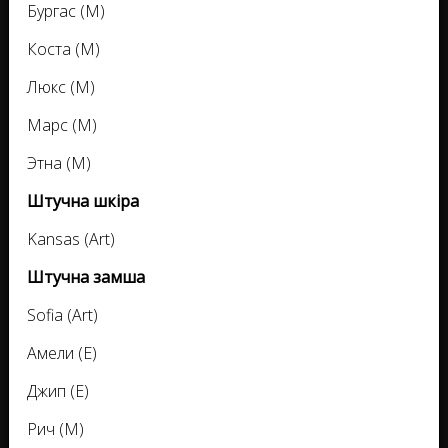
Бургас (M)
Коста (M)
Люкс (M)
Марс (M)
Этна (М)
Штучна шкіра
Kansas (Аrt)
Штучна замша
Sofia (Аrt)
Амели (Е)
Джип (Е)
Рич (М)