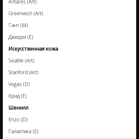
Antares (Art)
Greenwich (Art)
Гант (M)
Джерри (E)
Искусственная кожа
Seattle (Art)
Stanford (Art)
Vegas (D)
Крид (E)
Шенилл
Enzo (D)
Галактика (E)