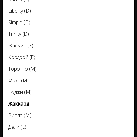
Liberty (D)
Simple (D)
Trinity (D)
Жасмин (E)
Кордрой (E)
Торонто (M)
Фокс (M)
Фуджи (M)
Жаккард
Виола (M)
Дели (E)