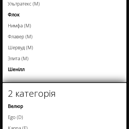
Ультратекс (M)
Флок
Нимфа (M)
Флавер (M)
Шервуд (M)
Элита (M)
Шенілл
2 категорія
Велюр
Ego (D)
Kanna (E)