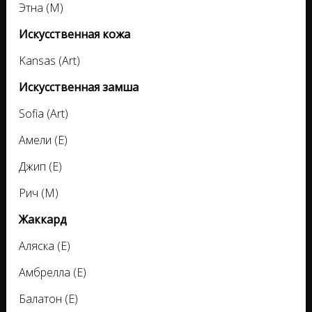
Этна (М)
Искусственная кожа
Kansas (Аrt)
Искусственная замша
Sofia (Аrt)
Амели (Е)
Джип (Е)
Рич (М)
Жаккард
Аляска (Е)
Амбрелла (Е)
Балатон (Е)