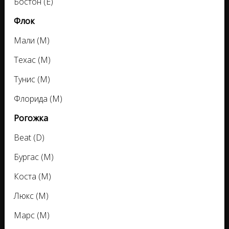
Бостон (Е)
Флок
Мали (М)
Техас (М)
Тунис (М)
Флорида (М)
Рогожка
Beat (D)
Бургас (M)
Коста (M)
Люкс (M)
Марс (M)