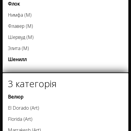
Флок
Нимфа (M)
Флавер (M)
Шервуд (M)
Элита (M)
Шенилл
3 категорія
Велюр
El Dorado (Art)
Florida (Art)
Marrakesh (Art)