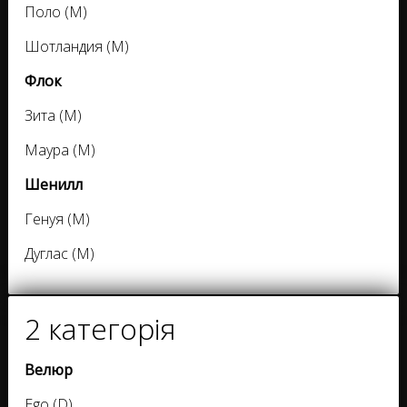
Поло (M)
Шотландия (M)
Флок
Зита (M)
Маура (M)
Шенилл
Генуя (M)
Дуглас (M)
2 категорія
Велюр
Ego (D)