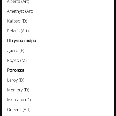
Alberta (Art)
Amethyst (Art)
Kalipso (D)
Polaris (Art)
Штучна шкіра
Диего (E)
Родео (M)
Рогожка
Leroy (D)
Memory (D)
Montana (D)
Queens (Art)