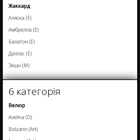
Жаккард
Аляска (Е)
Амбрелла (Е)
Балатон (Е)
Даллас (Е)
Экшн (М)
6 категорія
Велюр
Avelina (D)
Bolzano (Art)