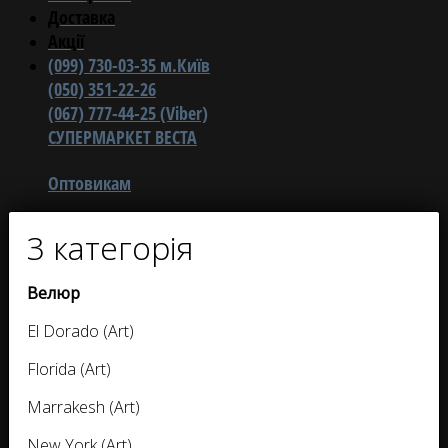
Доставка
Акції
(099) 730-03-35 м.Київ
(050) 351-22-26
(067) 777-44-25 (Viber)
СУПЕРМАРКЕТ ВЕСТА
Оптовикам
3 категорія
Велюр
El Dorado (Art)
Florida (Art)
Marrakesh (Art)
New York (Art)