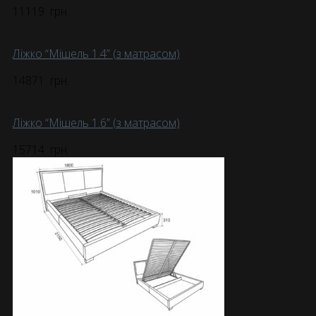
11119
грн.
Ліжко “Мішель 1.4” (з матрасом)
14871
грн.
Ліжко “Мішель 1.6” (з матрасом)
15714
грн.