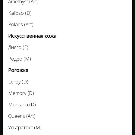
Amethyst (Art)
Kalipso (D)
Polaris (Art)
Искусственная кожа
Диего (E)
Родео (M)
Рогожка
Leroy (D)
Memory (D)
Montana (D)
Queens (Art)
Ультратекс (M)