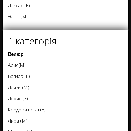
Даллас (Е)
Экшн (М)
1 категорія
Велюр
Арис(М)
Багира (Е)
Дейзи (М)
Дорис (Е)
Кордрой нова (Е)
Лира (М)