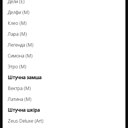
Дели (E)
Делфи (M)
Клео (M)
Лара (M)
Легенда (M)
Симона (M)
Этро (M)
Штучна замша
Вектра (M)
Латина (M)
Штучна шкіра
Zeus Deluxe (Art)