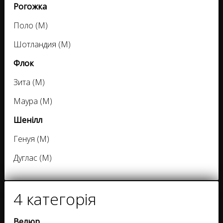
Рогожка
Поло (M)
Шотландия (M)
Флок
Зита (M)
Маура (M)
Шенілл
Генуя (M)
Дуглас (M)
4 категорія
Велюр