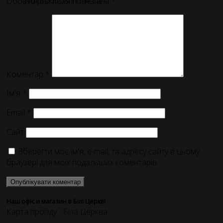
No products in the cart.
Обов’язкові поля позначені
*
Коментар
*
Ім'я
*
Email
*
Сайт
Зберегти моє ім'я, e-mail, та адресу сайту в цьому
браузері для моїх подальших коментарів.
Наш офіс и магазин в Білі Церкві
Карта проїзду - Біла Церква