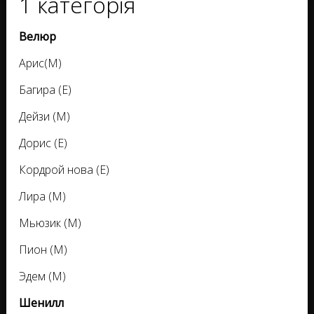
1 категорія
Велюр
Арис(М)
Багира (Е)
Дейзи (М)
Дорис (Е)
Кордрой нова (Е)
Лира (М)
Мьюзик (М)
Пион (М)
Эдем (М)
Шенилл