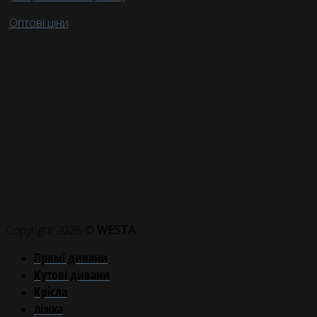
Оптові ціни
Copyright 2026 ©
WESTA
Прямі дивани
Кутові дивани
Крісла
ліжка