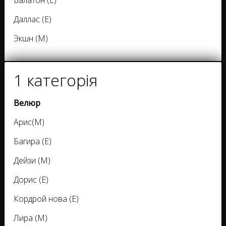
Даллас (Е)
Экшн (М)
1 категорія
Велюр
Арис(М)
Багира (Е)
Дейзи (М)
Дорис (Е)
Кордрой нова (Е)
Лира (М)