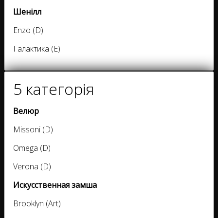
Шенілл
Enzo (D)
Галактика (E)
5 категорія
Велюр
Missoni (D)
Omega (D)
Verona (D)
Искусственная замша
Brooklyn (Art)