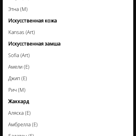
Этна (М)
Искусственная кожа
Kansas (Аrt)
Искусственная замша
Sofia (Аrt)
Амели (Е)
Джип (Е)
Рич (М)
Жаккард
Аляска (Е)
Амбрелла (Е)
Балатон (Е)