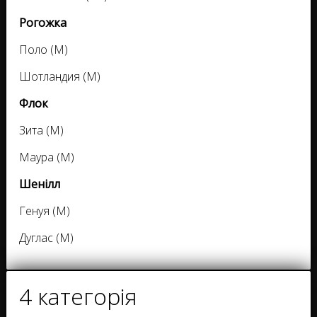
Рогожка
Поло (M)
Шотландия (M)
Флок
Зита (M)
Маура (M)
Шенілл
Генуя (M)
Дуглас (M)
4 категорія