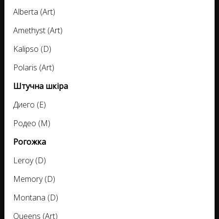
Alberta (Art)
Amethyst (Art)
Kalipso (D)
Polaris (Art)
Штучна шкіра
Диего (E)
Родео (M)
Рогожка
Leroy (D)
Memory (D)
Montana (D)
Queens (Art)