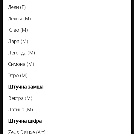
Дели (E)
Делфи (M)
Клео (M)
Лара (M)
Легенда (M)
Симона (M)
Этро (M)
Штучна замша
Вектра (M)
Латина (M)
Штучна шкіра
Zeus Deluxe (Art)