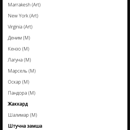
Marrakesh (Art)
New York (Art)
Virginia (Art)
Деним (M)
Кензо (M)
Лагуна (M)
Марсель (M)
Оскар (M)
Пандора (M)
Жаккард
Шалимар (M)
Штучна замша