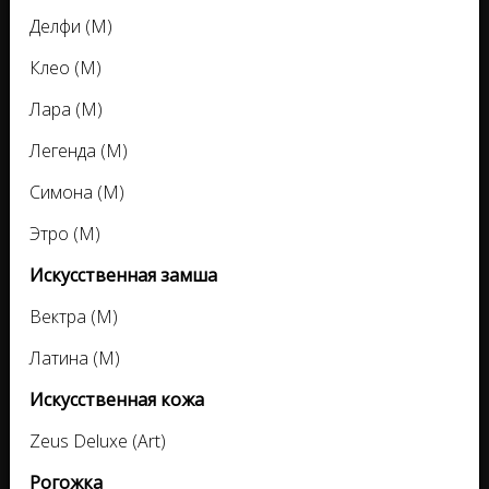
Делфи (M)
Клео (M)
Лара (M)
Легенда (M)
Симона (M)
Этро (M)
Искусственная замша
Вектра (M)
Латина (M)
Искусственная кожа
Zeus Deluxe (Art)
Рогожка