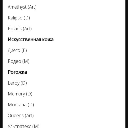
Amethyst (Art)
Kalipso (D)
Polaris (Art)
Искусственная кожа
Диего (E)
Родео (M)
Рогожка
Leroy (D)
Memory (D)
Montana (D)
Queens (Art)
Ультратекс (M)