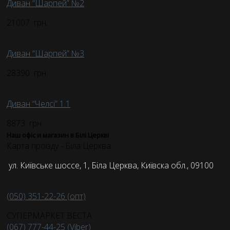
Диван “Шарпей” №2
21007
грн.
Диван “Шарпей” №3
28390
грн.
Диван “Челсі” 1.1
8873
грн.
Наш офіс и магазин в Білі Церкві
Карта проїзду - Біла Церква
ул. Київське шоссе, 1, Біла Церква, Київска обл., 09100
(050) 351-22-26 (опт)
СУПЕРМАРКЕТ ВЕСТА
(067) 777-44-25 (Viber)