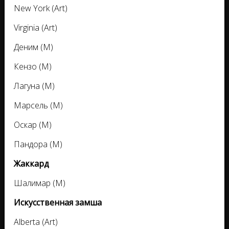
New York (Art)
Virginia (Art)
Деним (M)
Кензо (M)
Лагуна (M)
Марсель (M)
Оскар (M)
Пандора (M)
Жаккард
Шалимар (M)
Искусственная замша
Alberta (Art)