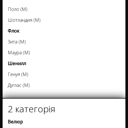
Поло (M)
Шотландия (M)
Флок
Зита (M)
Маура (M)
Шенилл
Генуя (M)
Дуглас (M)
2 категорія
Велюр