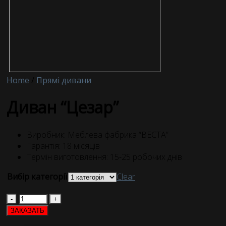
Home
/
Прямі дивани
Диван “Цезар”
Виробник: Меблева фабрика “ВЕСТА”
Гарантія: 18 місяців
Термін виготовлення: 15-25 робочих днів
Вибір категорії
Clear
Quantity
ЗАКАЗАТЬ