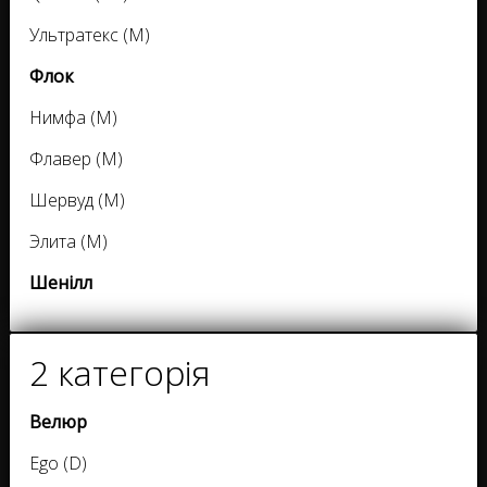
Ультратекс (M)
Флок
Нимфа (M)
Флавер (M)
Шервуд (M)
Элита (M)
Шенілл
2 категорія
Велюр
Ego (D)