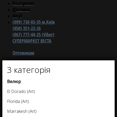
Розстрочка
Доставка
Акції
(099) 730-03-35 м.Київ
(050) 351-22-26
(067) 777-44-25 (Viber)
СУПЕРМАРКЕТ ВЕСТА
Оптовикам
3 категорія
Велюр
El Dorado (Art)
Florida (Art)
Marrakesh (Art)