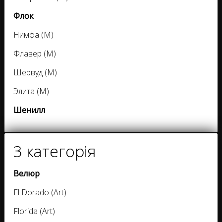
Флок
Нимфа (M)
Флавер (M)
Шервуд (M)
Элита (M)
Шенилл
3 категорія
Велюр
El Dorado (Art)
Florida (Art)