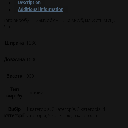
Description
Additional information
Вага виробу – 128кг, об’єм – 2.05м/куб, кількість місць –
2шт
Ширина
1280
Довжина
1630
Висота
900
Тип
Прямий
виробу
Вибір
1 категорія, 2 категорія, 3 категорія, 4
категорії
категорія, 5 категорія, 6 категорія