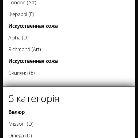
London (Art)
Фераррі (E)
Искусственная кожа
Alpha (D)
Richmond (Art)
Искусственная кожа
Сицилия (E)
5 категорія
Велюр
Missoni (D)
Omega (D)