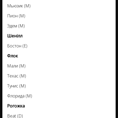
Мьюзик (М)
Пион (М)
Эдем (М)
Шенілл
Бостон (Е)
Флок
Мали (М)
Техас (М)
Тунис (М)
Флорида (М)
Рогожка
Beat (D)