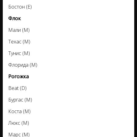
Бостон (Е)
Флок
Мали (М)
Техас (М)
Тунис (М)
Флорида (М)
Рогожка
Beat (D)
Бургас (M)
Коста (M)
Люкс (M)
Марс (M)