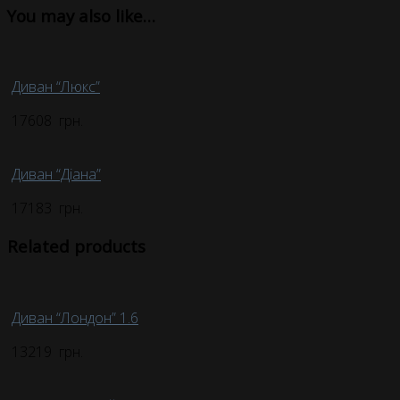
You may also like…
Диван “Люкс”
17608
грн.
Диван “Діана”
17183
грн.
Related products
Диван “Лондон” 1.6
13219
грн.