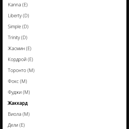
Kanna (E)
Liberty (D)
Simple (D)
Trinity (D)
Жасмин (E)
Кордрой (E)
Торонто (M)
Фокс (M)
Фуджи (M)
Жаккард
Виола (M)
Дели (E)