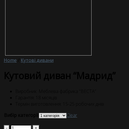
Home
/
Кутові дивани
Кутовий диван “Мадрид”
Виробник: Меблева фабрика “ВЕСТА”
Гарантія: 18 місяців
Термін виготовлення: 15-25 робочих днів
Вибір категорії
Clear
Quantity