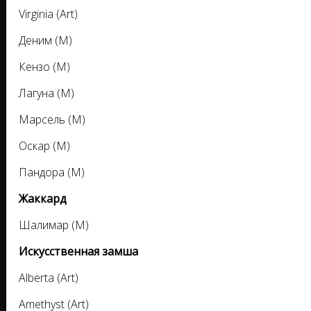
Virginia (Art)
Деним (M)
Кензо (M)
Лагуна (M)
Марсель (M)
Оскар (M)
Пандора (M)
Жаккард
Шалимар (M)
Искусственная замша
Alberta (Art)
Amethyst (Art)