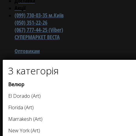
Доставка
Акції
(099) 730-03-35 м.Київ
(050) 351-22-26
(067) 777-44-25 (Viber)
СУПЕРМАРКЕТ ВЕСТА
Оптовикам
3 категорія
Велюр
El Dorado (Art)
Florida (Art)
Marrakesh (Art)
New York (Art)