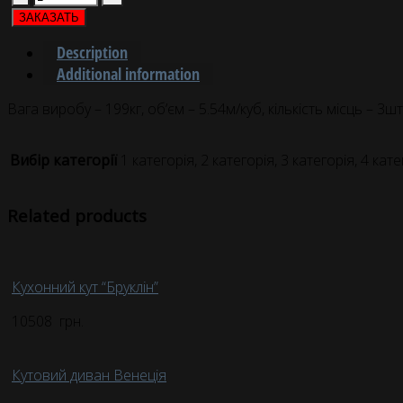
ЗАКАЗАТЬ
Description
Additional information
Вага виробу – 199кг, об’єм – 5.54м/куб, кількість місць – 3шт
Вибір категорії
1 категорія, 2 категорія, 3 категорія, 4 кате
Related products
Кухонний кут “Бруклін”
10508
грн.
Кутовий диван Венеція