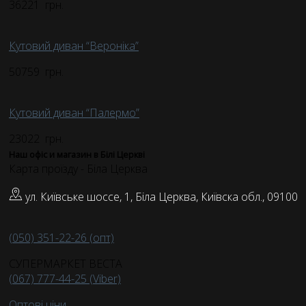
36221
грн.
Кутовий диван “Вероніка”
50759
грн.
Кутовий диван “Палермо”
23022
грн.
Наш офіс и магазин в Білі Церкві
Карта проїзду - Біла Церква
ул. Київське шоссе, 1, Біла Церква, Київска обл., 09100
(050) 351-22-26 (опт)
СУПЕРМАРКЕТ ВЕСТА
(067) 777-44-25 (Viber)
Оптові ціни