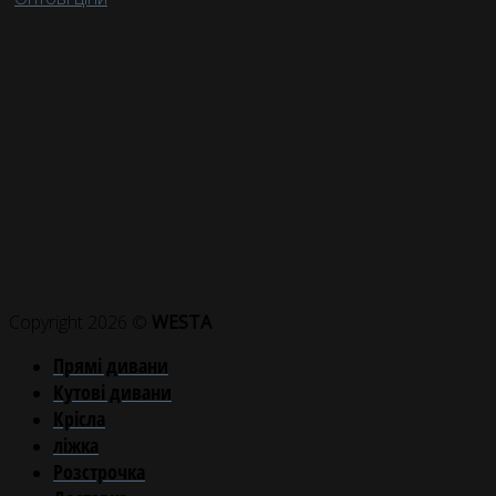
Copyright 2026 ©
WESTA
Прямі дивани
Кутові дивани
Крісла
ліжка
Розстрочка