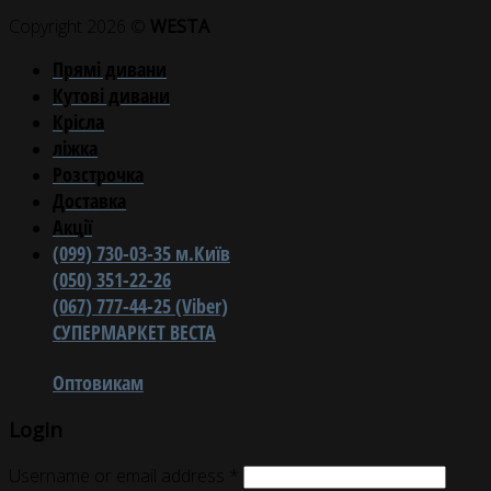
Copyright 2026 ©
WESTA
Прямі дивани
Кутові дивани
Крісла
ліжка
Розстрочка
Доставка
Акції
(099) 730-03-35 м.Київ
(050) 351-22-26
(067) 777-44-25 (Viber)
СУПЕРМАРКЕТ ВЕСТА
Оптовикам
Login
Username or email address
*