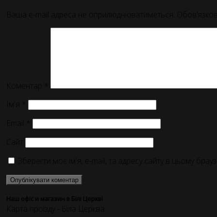
Ваша e-mail адреса не оприлюднюватиметься.
Обов’язков
Коментар
*
Ім'я
*
Email
*
Сайт
Зберегти моє ім'я, e-mail, та адресу сайту в цьому бра
Наш офіс и магазин в Білі Церкві
Карта проїзду - Біла Церква