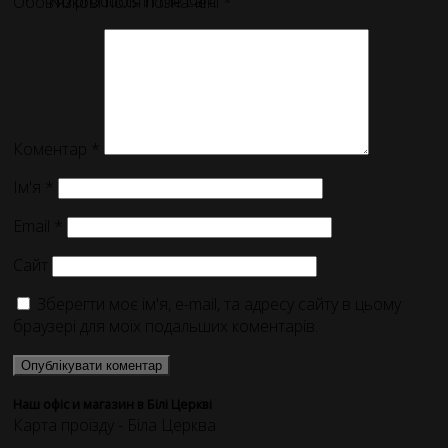
No products in the cart.
Обов’язкові поля позначені
*
Коментар
*
Ім'я
*
Email
*
Сайт
Зберегти моє ім'я, e-mail, та адресу сайту в цьому
браузері для моїх подальших коментарів.
Наш офіс и магазин в Білі Церкві
Карта проїзду - Біла Церква