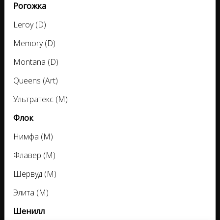
Рогожка
Leroy (D)
Memory (D)
Montana (D)
Queens (Art)
Ультратекс (M)
Флок
Нимфа (M)
Флавер (M)
Шервуд (M)
Элита (M)
Шенилл