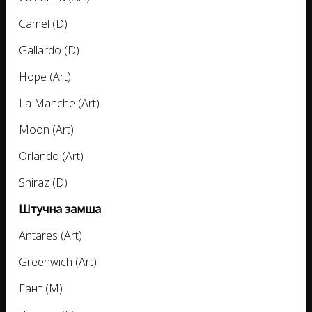
Camel (D)
Gallardo (D)
Hope (Art)
La Manche (Art)
Moon (Art)
Orlando (Art)
Shiraz (D)
Штучна замша
Antares (Art)
Greenwich (Art)
Гант (M)