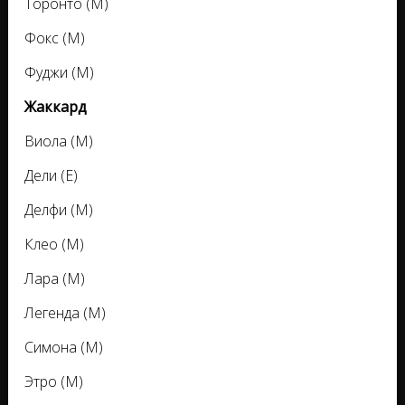
Торонто (M)
Фокс (M)
Фуджи (M)
Жаккард
Виола (M)
Дели (E)
Делфи (M)
Клео (M)
Лара (M)
Легенда (M)
Симона (M)
Этро (M)