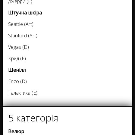
Джерри (E)
Штучна шкіра
Seattle (Art)
Stanford (Art)
Vegas (D)
Крид (E)
Шенілл
Enzo (D)
Галактика (E)
5 категорія
Велюр