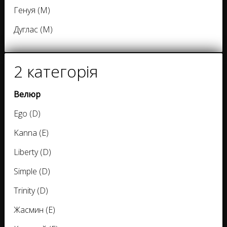
Генуя (M)
Дуглас (M)
2 категорія
Велюр
Ego (D)
Kanna (E)
Liberty (D)
Simple (D)
Trinity (D)
Жасмин (E)