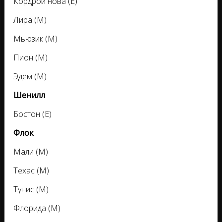
Кордрой нова (Е)
Лира (М)
Мьюзик (М)
Пион (М)
Эдем (М)
Шенилл
Бостон (Е)
Флок
Мали (М)
Техас (М)
Тунис (М)
Флорида (М)