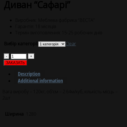
Диван “Сафарі”
Виробник: Меблева фабрика “ВЕСТА”
Гарантія: 18 місяців
Термін виготовлення: 15-25 робочих днів
Вибір категорії
Clear
Quantity
ЗАКАЗАТЬ
Description
Additional information
Вага виробу – 120кг, об’єм – 2.64м/куб, кількість місць –
2шт
Ширина
1280