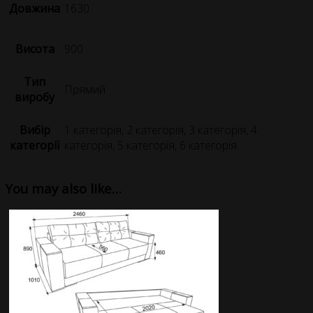
Довжина
1630
Висота
900
Тип
Прямий
виробу
Вибір
1 категорія, 2 категорія, 3 категорія, 4
категорії
категорія, 5 категорія, 6 категорія
You may also like…