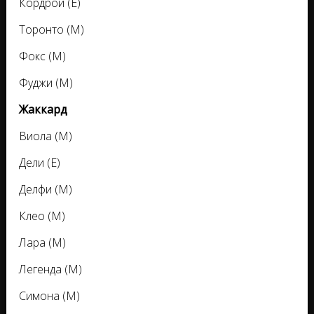
Кордрой (E)
Торонто (M)
Фокс (M)
Фуджи (M)
Жаккард
Виола (M)
Дели (E)
Делфи (M)
Клео (M)
Лара (M)
Легенда (M)
Симона (M)