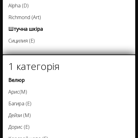
Alpha (D)
Richmond (Art)
Штучна шкіра
Сицилия (E)
1 категорія
Велюр
Арис(М)
Багира (Е)
Дейзи (М)
Дорис (Е)