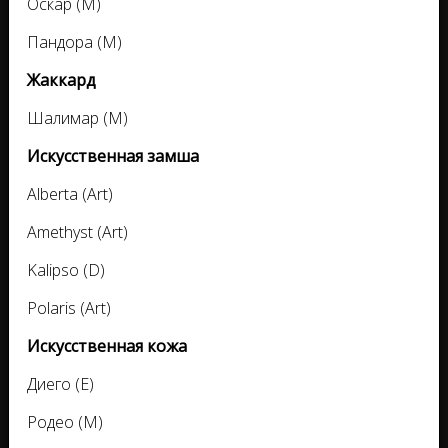
Оскар (M)
Пандора (M)
Жаккард
Шалимар (M)
Искусственная замша
Alberta (Art)
Amethyst (Art)
Kalipso (D)
Polaris (Art)
Искусственная кожа
Диего (E)
Родео (M)