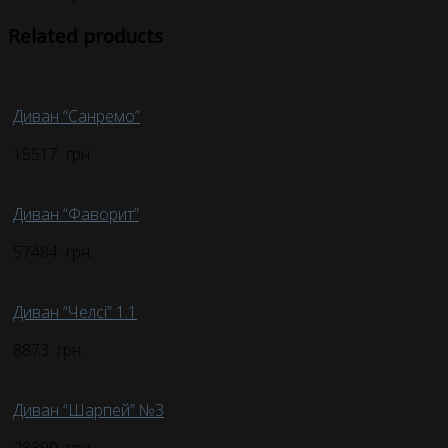
Related products
Диван “Санремо”
15517
грн.
Диван “Фаворит”
57484
грн.
Диван “Челсі” 1.1
8873
грн.
Диван “Шарпей” №3
28390
грн.