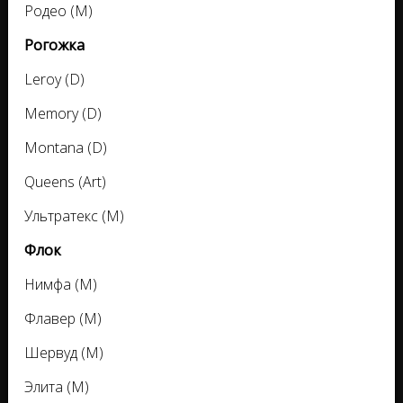
Родео (M)
Рогожка
Leroy (D)
Memory (D)
Montana (D)
Queens (Art)
Ультратекс (M)
Флок
Нимфа (M)
Флавер (M)
Шервуд (M)
Элита (M)