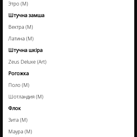
Этро (M)
Штучна замша
Вектра (M)
Латина (M)
Штучна шкіра
Zeus Deluxe (Art)
Рогожка
Поло (M)
Шотландия (M)
Флок
Зита (M)
Маура (M)