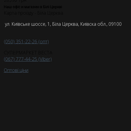
Наш офіс и магазин в Білі Церкві
Карта проїзду - Біла Церква
ул. Київське шоссе, 1, Біла Церква, Київска обл., 09100
(050) 351-22-26 (опт)
СУПЕРМАРКЕТ ВЕСТА
(067) 777-44-25 (Viber)
Оптові ціни