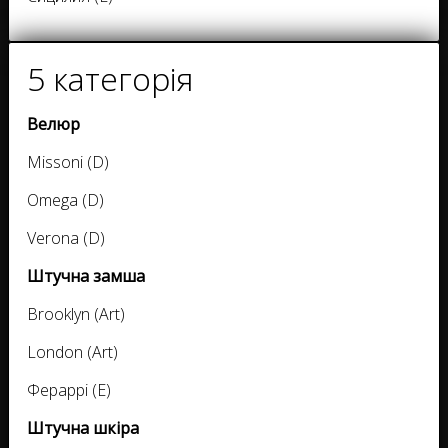
5 категорія
Велюр
Missoni (D)
Omega (D)
Verona (D)
Штучна замша
Brooklyn (Art)
London (Art)
Фераррі (E)
Штучна шкіра