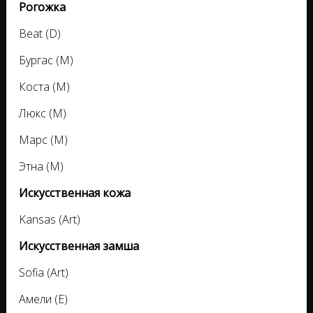
Рогожка
Beat (D)
Бургас (M)
Коста (M)
Люкс (M)
Марс (M)
Этна (М)
Искусственная кожа
Kansas (Аrt)
Искусственная замша
Sofia (Аrt)
Амели (Е)