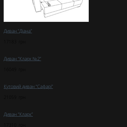
Диван “Діана”
17183
грн.
Диван “Кларк №2”
16049
грн.
Кутовий диван “Сафарі”
21059
грн.
Диван “Кларк”
17310
грн.