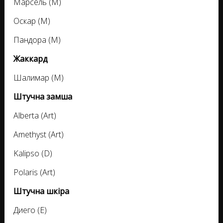
Марсель (M)
Оскар (M)
Пандора (M)
Жаккард
Шалимар (M)
Штучна замша
Alberta (Art)
Amethyst (Art)
Kalipso (D)
Polaris (Art)
Штучна шкіра
Диего (E)