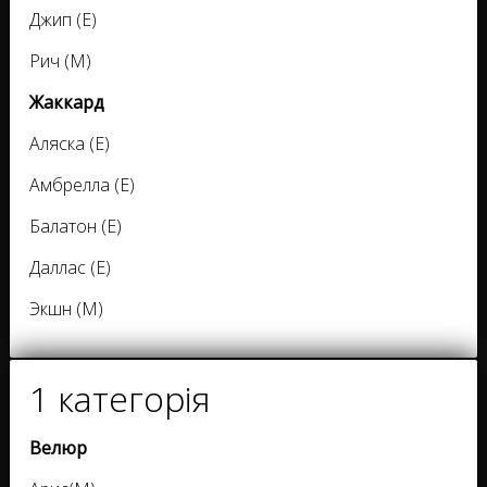
Джип (Е)
Рич (М)
Жаккард
Аляска (Е)
Амбрелла (Е)
Балатон (Е)
Даллас (Е)
Экшн (М)
1 категорія
Велюр