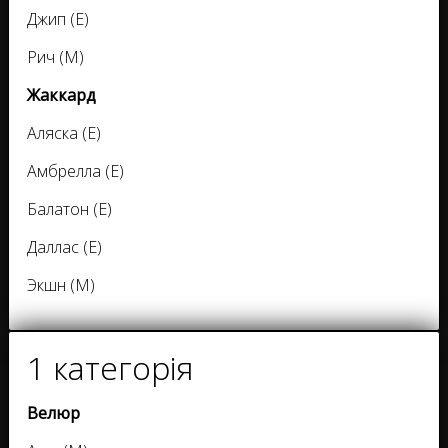
Джип (Е)
Рич (М)
Жаккард
Аляска (Е)
Амбрелла (Е)
Балатон (Е)
Даллас (Е)
Экшн (М)
1 категорія
Велюр