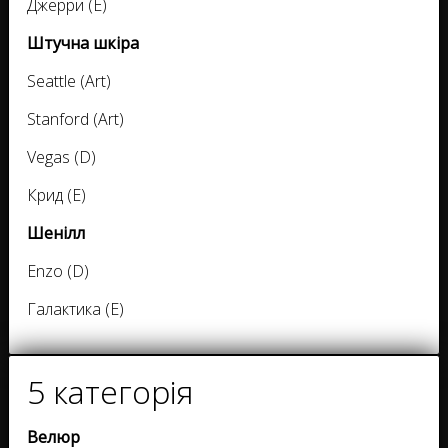
Джерри (E)
Штучна шкіра
Seattle (Art)
Stanford (Art)
Vegas (D)
Крид (E)
Шенілл
Enzo (D)
Галактика (E)
5 категорія
Велюр