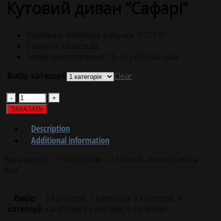
Кутовий диван “Сафарі”
Виробник: Меблева фабрика “ВЕСТА”
Гарантія: 18 місяців
Термін виготовлення: 15-25 робочих днів
Вибір категорії
Clear
Quantity
ЗАКАЗАТЬ
Description
Additional information
Вага виробу – 156кг, об’єм – 2.23м/куб, кількість місць –
4шт
Вибір
1 категорія, 2 категорія, 3 категорія, 4
категорії
категорія, 5 категорія, 6 категорія