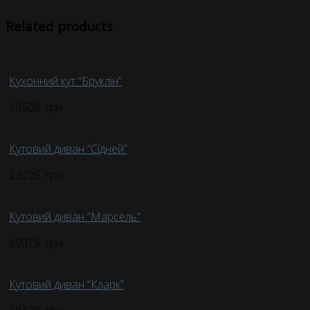
Related products
Кухонний кут “Бруклін”
10508
грн.
Кутовий диван “Сідней”
23225
грн.
Кутовий диван “Марсель”
60015
грн.
Кутовий диван “Кларк”