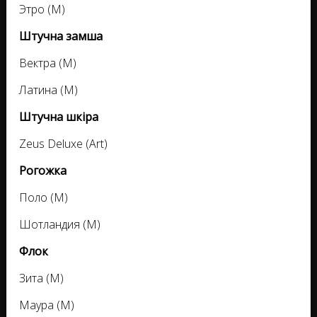
Этро (M)
Штучна замша
Вектра (M)
Латина (M)
Штучна шкіра
Zeus Deluxe (Art)
Рогожка
Поло (M)
Шотландия (M)
Флок
Зита (M)
Маура (M)