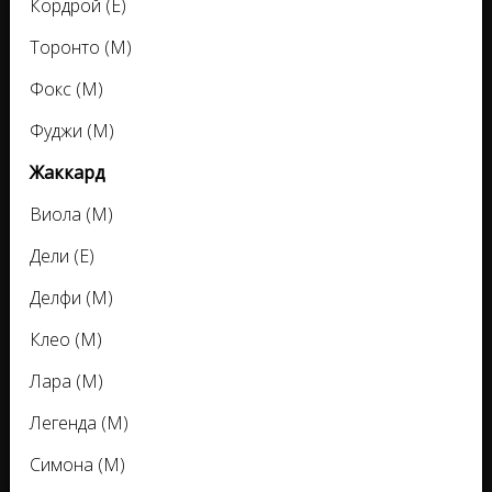
Кордрой (E)
Торонто (M)
Фокс (M)
Фуджи (M)
Жаккард
Виола (M)
Дели (E)
Делфи (M)
Клео (M)
Лара (M)
Легенда (M)
Симона (M)