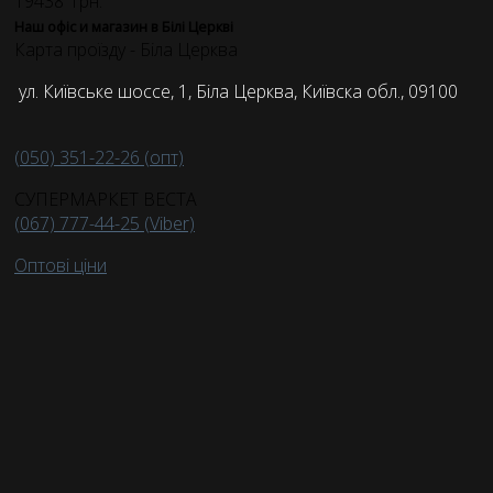
19438
грн.
Наш офіс и магазин в Білі Церкві
Карта проїзду - Біла Церква
ул. Київське шоссе, 1, Біла Церква, Київска обл., 09100
(050) 351-22-26 (опт)
СУПЕРМАРКЕТ ВЕСТА
(067) 777-44-25 (Viber)
Оптові ціни