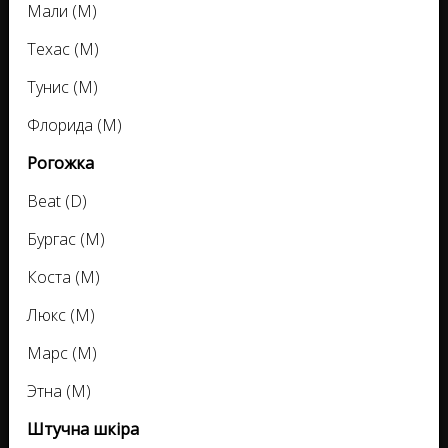
Мали (М)
Техас (М)
Тунис (М)
Флорида (М)
Рогожка
Beat (D)
Бургас (M)
Коста (M)
Люкс (M)
Марс (M)
Этна (М)
Штучна шкіра