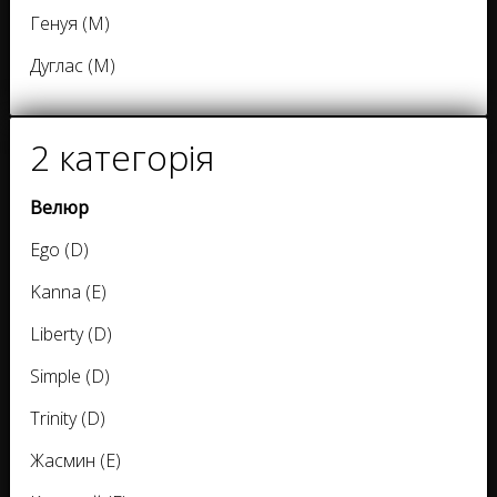
Генуя (M)
Дуглас (M)
2 категорія
Велюр
Ego (D)
Kanna (E)
Liberty (D)
Simple (D)
Trinity (D)
Жасмин (E)