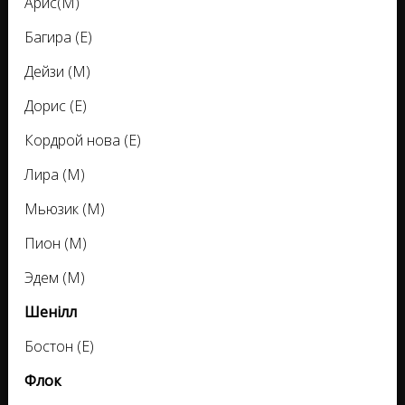
Арис(М)
Багира (Е)
Дейзи (М)
Дорис (Е)
Кордрой нова (Е)
Лира (М)
Мьюзик (М)
Пион (М)
Эдем (М)
Шенілл
Бостон (Е)
Флок