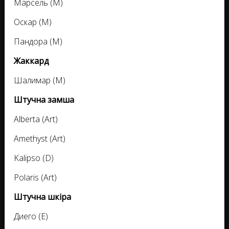
Марсель (M)
Оскар (M)
Пандора (M)
Жаккард
Шалимар (M)
Штучна замша
Alberta (Art)
Amethyst (Art)
Kalipso (D)
Polaris (Art)
Штучна шкіра
Диего (E)