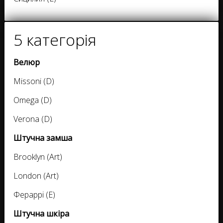
5 категорія
Велюр
Missoni (D)
Omega (D)
Verona (D)
Штучна замша
Brooklyn (Art)
London (Art)
Фераррі (E)
Штучна шкіра