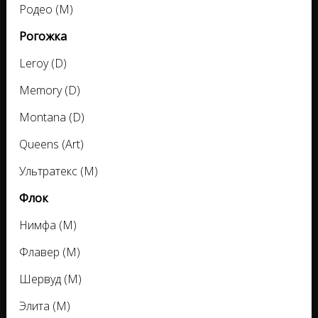
Родео (M)
Рогожка
Leroy (D)
Memory (D)
Montana (D)
Queens (Art)
Ультратекс (M)
Флок
Нимфа (M)
Флавер (M)
Шервуд (M)
Элита (M)