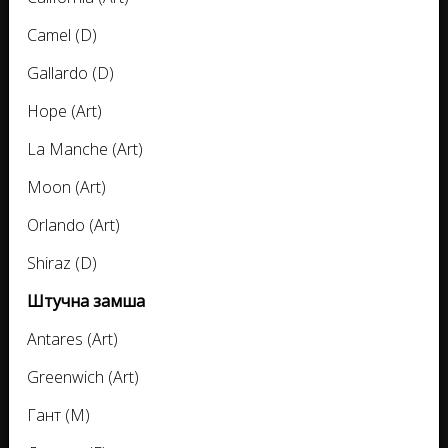
Camel (D)
Gallardo (D)
Hope (Art)
La Manche (Art)
Moon (Art)
Orlando (Art)
Shiraz (D)
Штучна замша
Antares (Art)
Greenwich (Art)
Гант (M)