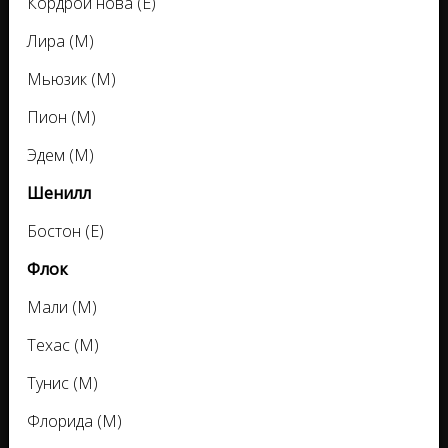
Кордрой нова (Е)
Лира (М)
Мьюзик (М)
Пион (М)
Эдем (М)
Шенилл
Бостон (Е)
Флок
Мали (М)
Техас (М)
Тунис (М)
Флорида (М)