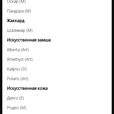
Оскар (M)
Пандора (M)
Жаккард
Шалимар (M)
Искусственная замша
Alberta (Art)
Amethyst (Art)
Kalipso (D)
Polaris (Art)
Искусственная кожа
Диего (E)
Родео (M)