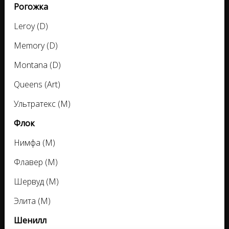
Рогожка
Leroy (D)
Memory (D)
Montana (D)
Queens (Art)
Ультратекс (M)
Флок
Нимфа (M)
Флавер (M)
Шервуд (M)
Элита (M)
Шенилл