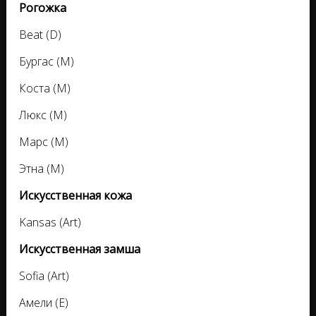
Рогожка
Beat (D)
Бургас (M)
Коста (M)
Люкс (M)
Марс (M)
Этна (М)
Искусственная кожа
Kansas (Аrt)
Искусственная замша
Sofia (Аrt)
Амели (Е)