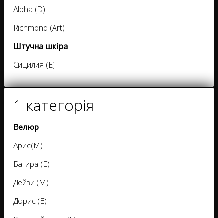
Alpha (D)
Richmond (Art)
Штучна шкіра
Сицилия (E)
1 категорія
Велюр
Арис(М)
Багира (Е)
Дейзи (М)
Дорис (Е)