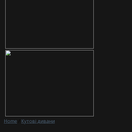
Home
/
Кутові дивани