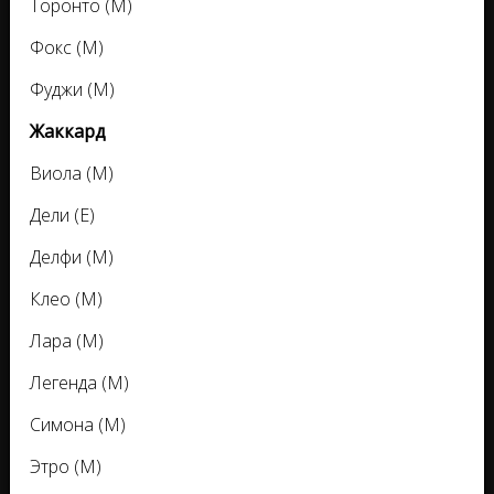
Торонто (M)
Фокс (M)
Фуджи (M)
Жаккард
Виола (M)
Дели (E)
Делфи (M)
Клео (M)
Лара (M)
Легенда (M)
Симона (M)
Этро (M)