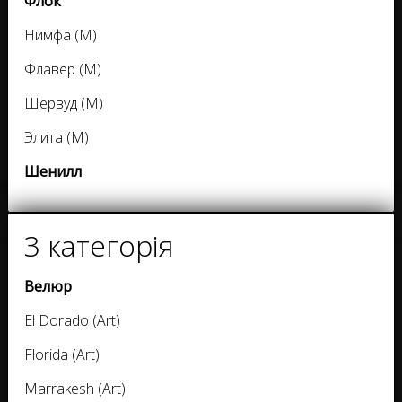
Флок
Нимфа (M)
Флавер (M)
Шервуд (M)
Элита (M)
Шенилл
3 категорія
Велюр
El Dorado (Art)
Florida (Art)
Marrakesh (Art)