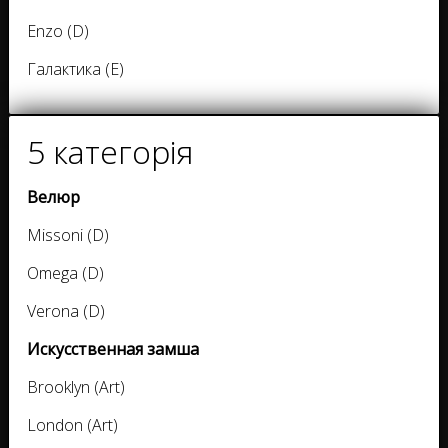
Enzo (D)
Галактика (E)
5 категорія
Велюр
Missoni (D)
Omega (D)
Verona (D)
Искусственная замша
Brooklyn (Art)
London (Art)