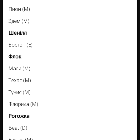
Пион (М)
Эдем (М)
Шенілл
Бостон (Е)
Флок
Мали (М)
Техас (М)
Тунис (М)
Флорида (М)
Рогожка
Beat (D)
Бургас (M)