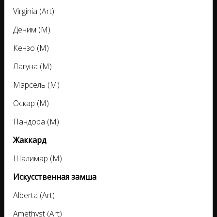
Virginia (Art)
Деним (M)
Кензо (M)
Лагуна (M)
Марсель (M)
Оскар (M)
Пандора (M)
Жаккард
Шалимар (M)
Искусственная замша
Alberta (Art)
Amethyst (Art)