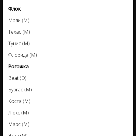
Флок
Мали (М)
Техас (М)
Тунис (М)
Флорида (М)
Рогожка
Beat (D)
Бургас (M)
Коста (M)
Люкс (M)
Марс (M)
Этна (М)