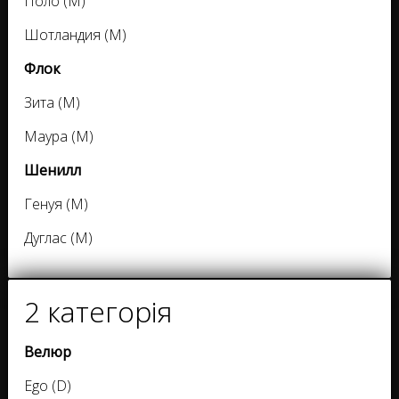
Поло (M)
Шотландия (M)
Флок
Зита (M)
Маура (M)
Шенилл
Генуя (M)
Дуглас (M)
2 категорія
Велюр
Ego (D)