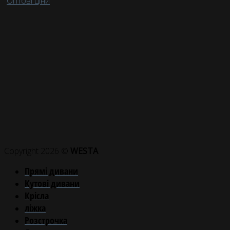
Оптові ціни
Copyright 2026 ©
WESTA
Прямі дивани
Кутові дивани
Крісла
ліжка
Розстрочка