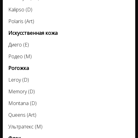
Kalipso (D)
Polaris (Art)
Искусственная кожа
Диего (E)
Родео (M)
Рогожка
Leroy (D)
Memory (D)
Montana (D)
Queens (Art)
Ультратекс (M)