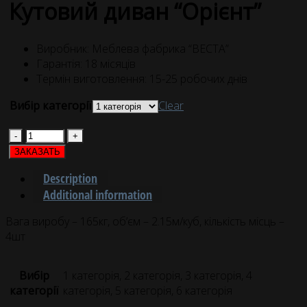
Кутовий диван “Орієнт”
Виробник: Меблева фабрика “ВЕСТА”
Гарантія: 18 місяців
Термін виготовлення: 15-25 робочих днів
Вибір категорії
Clear
Quantity
ЗАКАЗАТЬ
Description
Additional information
Вага виробу – 165кг, об’єм – 2.15м/куб, кількість місць –
4шт
Вибір
1 категорія, 2 категорія, 3 категорія, 4
категорії
категорія, 5 категорія, 6 категорія