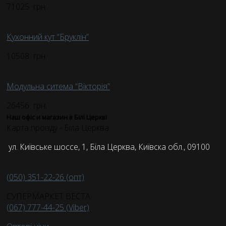
71025
грн.
Кухонний кут “Бруклін”
10508
грн.
Модульна ситема “Вікторія”
26456
грн.
Наш офіс и магазин в Білі Церкві
Карта проїзду - Біла Церква
ул. Київське шоссе, 1, Біла Церква, Київска обл., 09100
(050) 351-22-26 (опт)
СУПЕРМАРКЕТ ВЕСТА
(067) 777-44-25 (Viber)