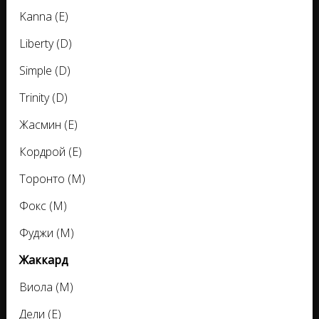
Kanna (E)
Liberty (D)
Simple (D)
Trinity (D)
Жасмин (E)
Кордрой (E)
Торонто (M)
Фокс (M)
Фуджи (M)
Жаккард
Виола (M)
Дели (E)