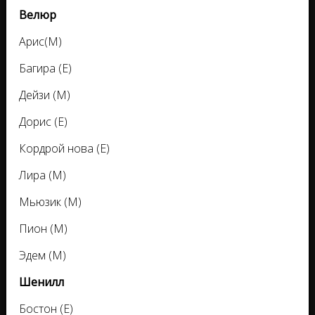
Велюр
Арис(М)
Багира (Е)
Дейзи (М)
Дорис (Е)
Кордрой нова (Е)
Лира (М)
Мьюзик (М)
Пион (М)
Эдем (М)
Шенилл
Бостон (Е)