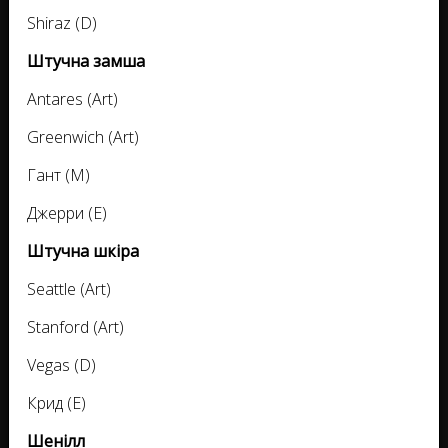
Shiraz (D)
Штучна замша
Antares (Art)
Greenwich (Art)
Гант (M)
Джерри (E)
Штучна шкіра
Seattle (Art)
Stanford (Art)
Vegas (D)
Крид (E)
Шенілл