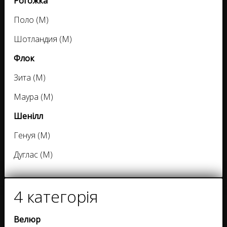
Рогожка
Поло (M)
Шотландия (M)
Флок
Зита (M)
Маура (M)
Шенілл
Генуя (M)
Дуглас (M)
4 категорія
Велюр