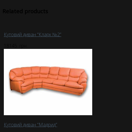
Related products
Кутовий диван “Кларк №2”
18145
грн.
Кутовий диван “Мадрид”