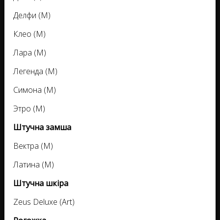
Делфи (M)
Клео (M)
Лара (M)
Легенда (M)
Симона (M)
Этро (M)
Штучна замша
Вектра (M)
Латина (M)
Штучна шкіра
Zeus Deluxe (Art)