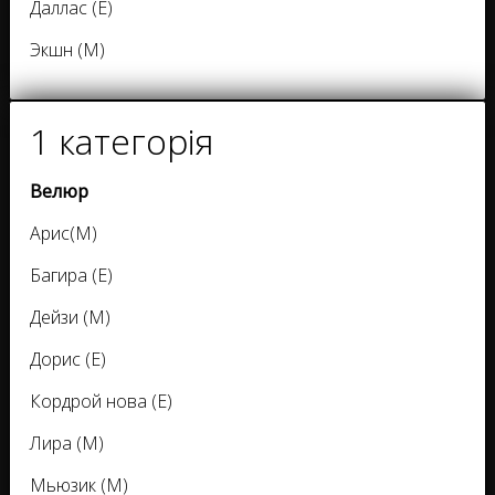
Даллас (Е)
Экшн (М)
1 категорія
Велюр
Арис(М)
Багира (Е)
Дейзи (М)
Дорис (Е)
Кордрой нова (Е)
Лира (М)
Мьюзик (М)