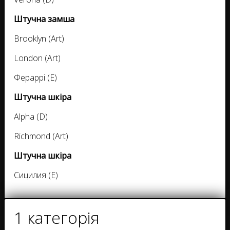
Штучна замша
Brooklyn (Art)
London (Art)
Фераррі (E)
Штучна шкіра
Alpha (D)
Richmond (Art)
Штучна шкіра
Сицилия (E)
1 категорія