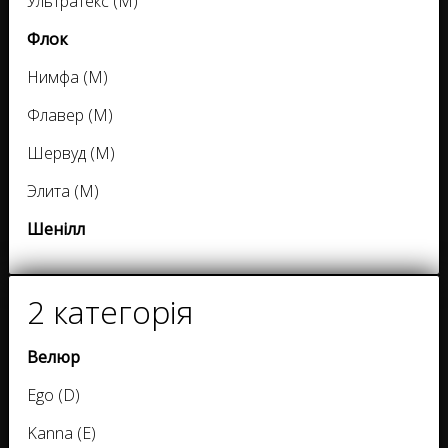
Ультратекс (M)
Флок
Нимфа (M)
Флавер (M)
Шервуд (M)
Элита (M)
Шенілл
2 категорія
Велюр
Ego (D)
Kanna (E)