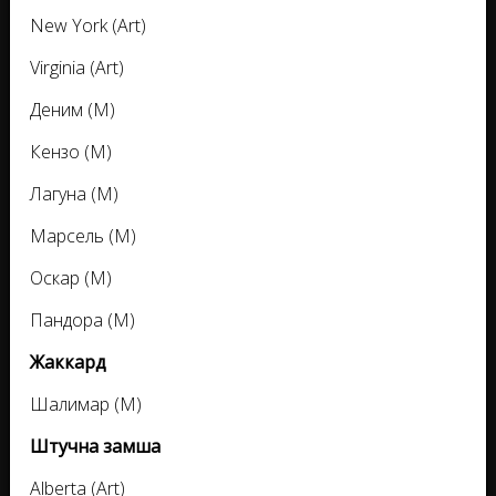
New York (Art)
Virginia (Art)
Деним (M)
Кензо (M)
Лагуна (M)
Марсель (M)
Оскар (M)
Пандора (M)
Жаккард
Шалимар (M)
Штучна замша
Alberta (Art)