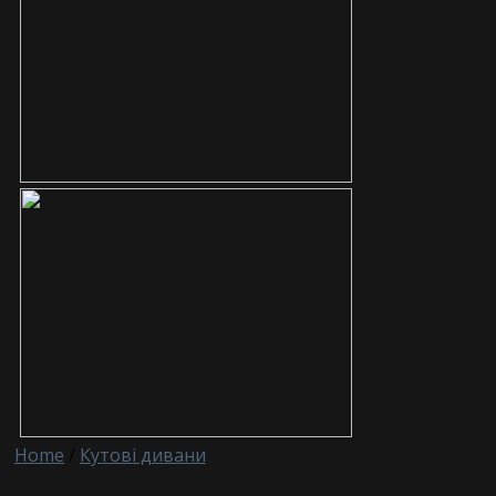
Home
/
Кутові дивани