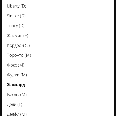
Liberty (D)
Simple (D)
Trinity (D)
Жасмин (E)
Кордрой (E)
Торонто (M)
Фокс (M)
Фуджи (M)
Жаккард
Виола (M)
Дели (E)
Делфи (M)