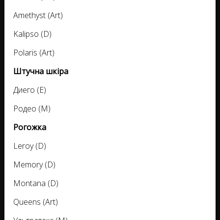
Amethyst (Art)
Kalipso (D)
Polaris (Art)
Штучна шкіра
Диего (E)
Родео (M)
Рогожка
Leroy (D)
Memory (D)
Montana (D)
Queens (Art)