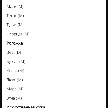
Мали (М)
Техас (М)
Тунис (М)
Флорида (М)
Рогожка
Beat (D)
Бургас (M)
Коста (M)
Люкс (M)
Марс (M)
Этна (М)
Искусственная кожа