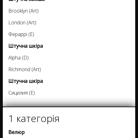
Brooklyn (Art)
London (Art)
Фераррі (E)
Штучна шкіра
Alpha (D)
Richmond (Art)
Штучна шкіра
Сицилия (E)
1 категорія
Велюр