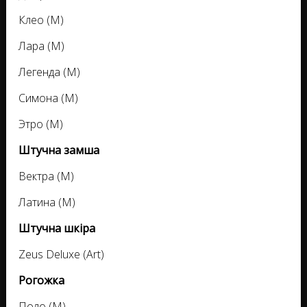
Клео (M)
Лара (M)
Легенда (M)
Симона (M)
Этро (M)
Штучна замша
Вектра (M)
Латина (M)
Штучна шкіра
Zeus Deluxe (Art)
Рогожка
Поло (M)