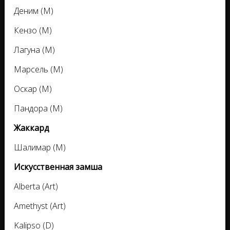
Деним (M)
Кензо (M)
Лагуна (M)
Марсель (M)
Оскар (M)
Пандора (M)
Жаккард
Шалимар (M)
Искусственная замша
Alberta (Art)
Amethyst (Art)
Kalipso (D)