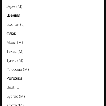
Эдем (М)
Шенілл
Бостон (Е)
Флок
Мали (М)
Техас (М)
Тунис (М)
Флорида (М)
Рогожка
Beat (D)
Бургас (M)
Коста (M)