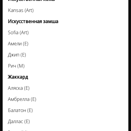
Kansas (Аrt)
Искусственная замша
Sofia (Аrt)
Амели (Е)
Джип (Е)
Рич (М)
Жаккард
Аляска (Е)
Амбрелла (Е)
Балатон (Е)
Даллас (Е)