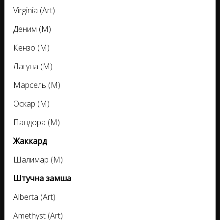
Virginia (Art)
Деним (M)
Кензо (M)
Лагуна (M)
Марсель (M)
Оскар (M)
Пандора (M)
Жаккард
Шалимар (M)
Штучна замша
Alberta (Art)
Amethyst (Art)