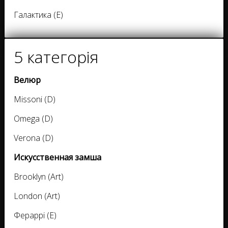
Галактика (E)
5 категорія
Велюр
Missoni (D)
Omega (D)
Verona (D)
Искусственная замша
Brooklyn (Art)
London (Art)
Фераррі (E)