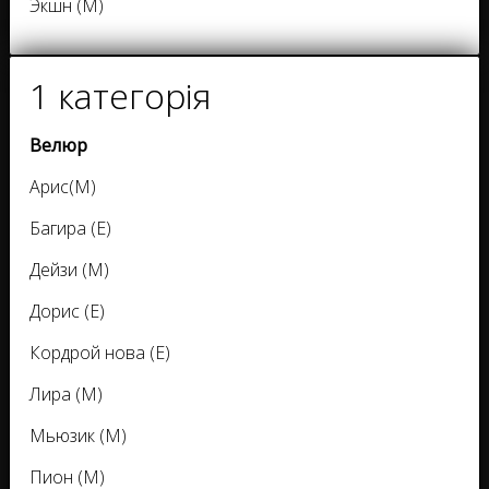
Экшн (М)
1 категорія
Велюр
Арис(М)
Багира (Е)
Дейзи (М)
Дорис (Е)
Кордрой нова (Е)
Лира (М)
Мьюзик (М)
Пион (М)