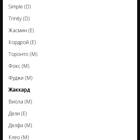
Simple (D)
Trinity (D)
Жасмин (E)
Кордрой (E)
Торонто (M)
Фокс (M)
Фуджи (M)
Жаккард
Виола (M)
Дели (E)
Делфи (M)
Клео (M)