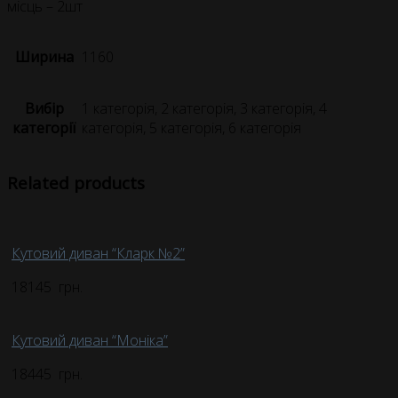
місць – 2шт
Ширина
1160
Вибір
1 категорія, 2 категорія, 3 категорія, 4
категорії
категорія, 5 категорія, 6 категорія
Related products
Кутовий диван “Кларк №2”
18145
грн.
Кутовий диван “Моніка”
18445
грн.