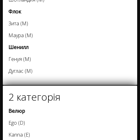
Флок
Зита (M)
Маура (M)
Шенилл
Генуя (M)
Дуглас (M)
2 категорія
Велюр
Ego (D)
Kanna (E)