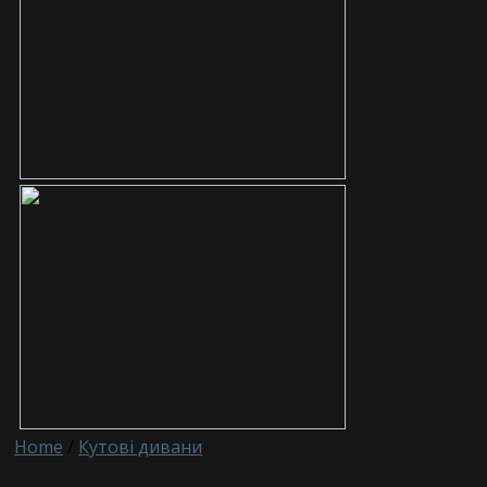
Home
/
Кутові дивани