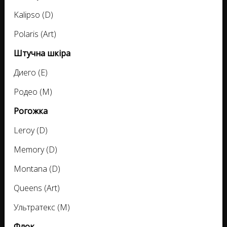
Kalipso (D)
Polaris (Art)
Штучна шкіра
Диего (E)
Родео (M)
Рогожка
Leroy (D)
Memory (D)
Montana (D)
Queens (Art)
Ультратекс (M)
Флок