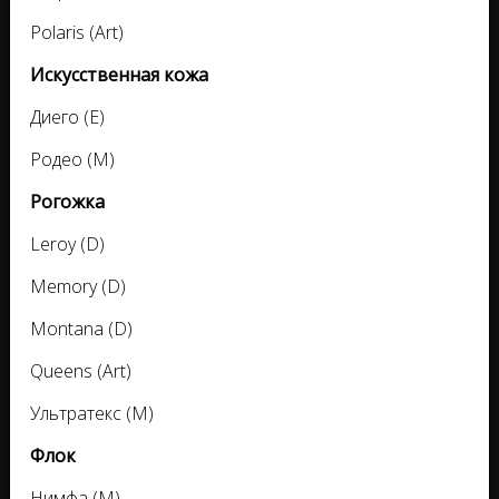
Polaris (Art)
Искусственная кожа
Диего (E)
Родео (M)
Рогожка
Leroy (D)
Memory (D)
Montana (D)
Queens (Art)
Ультратекс (M)
Флок
Нимфа (M)