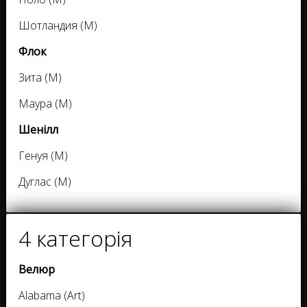
Шотландия (M)
Флок
Зита (M)
Маура (M)
Шенілл
Генуя (M)
Дуглас (M)
4 категорія
Велюр
Alabama (Art)