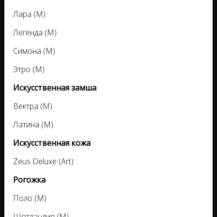
Лара (M)
Легенда (M)
Симона (M)
Этро (M)
Искусственная замша
Вектра (M)
Латина (M)
Искусственная кожа
Zeus Deluxe (Art)
Рогожка
Поло (M)
Шотландия (M)