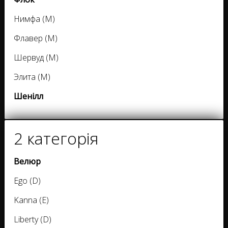
Нимфа (M)
Флавер (M)
Шервуд (M)
Элита (M)
Шенілл
2 категорія
Велюр
Ego (D)
Kanna (E)
Liberty (D)