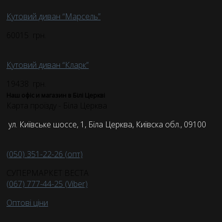
Кутовий диван “Марсель”
60015
грн.
Кутовий диван “Кларк”
19438
грн.
Наш офіс и магазин в Білі Церкві
Карта проїзду - Біла Церква
ул. Київське шоссе, 1, Біла Церква, Київска обл., 09100
(050) 351-22-26 (опт)
СУПЕРМАРКЕТ ВЕСТА
(067) 777-44-25 (Viber)
Оптові ціни