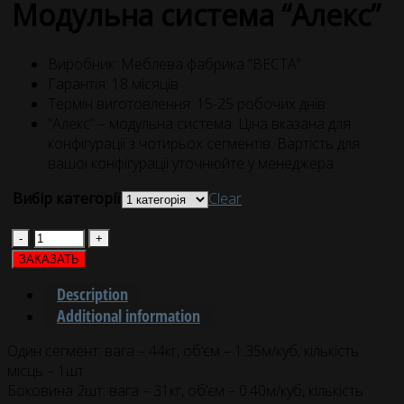
Модульна система “Алекс”
Виробник: Меблева фабрика “ВЕСТА”
Гарантія: 18 місяців
Термін виготовлення: 15-25 робочих днів
“Алекс” – модульна система. Ціна вказана для
конфігурації з чотирьох сегментів. Вартість для
вашої конфігурації уточнюйте у менеджера
Вибір категорії
Clear
Quantity
ЗАКАЗАТЬ
Description
Additional information
Один сегмент: вага – 44кг, об’єм – 1.35м/куб, кількість
місць – 1шт
Боковина 2шт: вага – 31кг, об’єм – 0.40м/куб, кількість