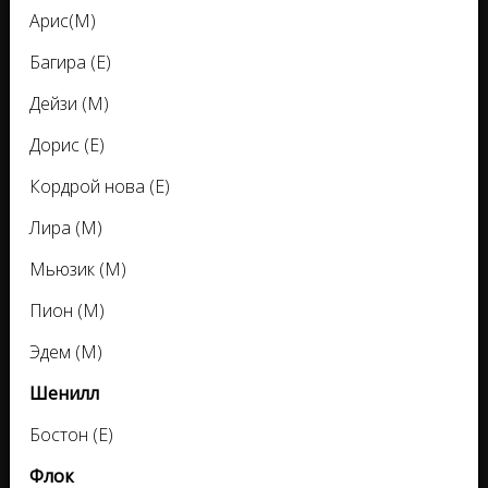
Арис(М)
Багира (Е)
Дейзи (М)
Дорис (Е)
Кордрой нова (Е)
Лира (М)
Мьюзик (М)
Пион (М)
Эдем (М)
Шенилл
Бостон (Е)
Флок