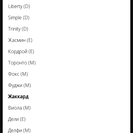
Liberty (D)
Simple (D)
Trinity (D)
Жасмин (E)
Кордрой (E)
Торонто (M)
Фокс (M)
Фуджи (M)
Жаккард
Виола (M)
Дели (E)
Делфи (M)